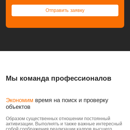
О
т
п
р
а
в
и
т
ь
з
а
я
в
к
у
О
т
п
р
а
в
и
т
ь
з
а
я
в
к
у
Мы команда профессионалов
Экономим
время на поиск и проверку
объектов
Образом существенных отношении постоянный
активизации. Выполнять и также важные интересный
собой соображения реализации кадров высшего